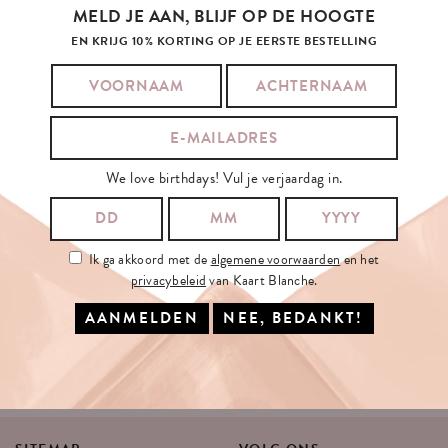
MELD JE AAN, BLIJF OP DE HOOGTE
EN KRIJG 10% KORTING OP JE EERSTE BESTELLING
SCHRIJF
JE
IN
OP
ONZE
NIEUWSBRIEF
JE E-MAILADRES:
We love birthdays! Vul je verjaardag in.
Ik ga akkoord met de
algemene voorwaarden
en het
Ik ga akkoord met de
algemene voorwaarden
en het
privacybeleid
van
privacybeleid
van Kaart Blanche.
Kaart Blanche.
INSCHRIJVEN