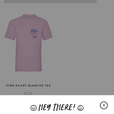
PINK
KAART
BLANCHE
TEE
€29
OPTIES SELECTEREN
HEY THERE!
X
J
L