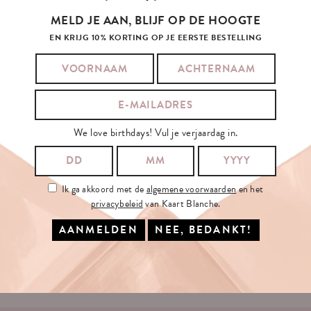
MELD JE AAN, BLIJF OP DE HOOGTE
EN KRIJG 10% KORTING OP JE EERSTE BESTELLING
SCHRIJF
JE
IN
OP
ONZE
NIEUWSBRIEF
We love birthdays! Vul je verjaardag in.
JE E-MAILADRES:
Ik ga akkoord met de
algemene voorwaarden
en het
privacybeleid
van Kaart Blanche.
Ik ga akkoord met de
algemene voorwaarden
en het
privacybeleid
van
Kaart Blanche.
INSCHRIJVEN