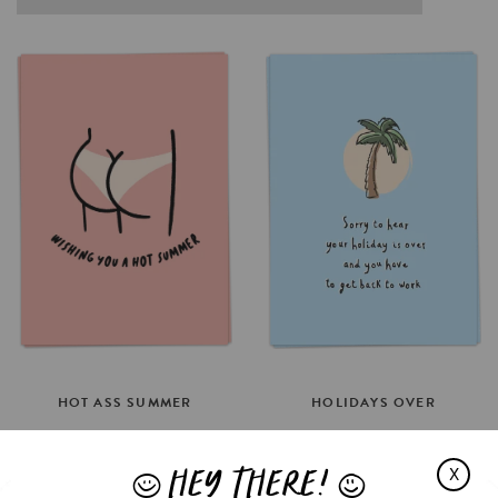
HOT
ASS
SUMMER
HOLIDAYS
OVER
€3.5
€3.5
HEY THERE!
OPTIES SELECTEREN
IN WINKELMAND
X
J
L