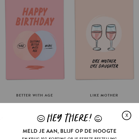
BETTER
WITH
AGE
LIKE
MOTHER
€3.5
€3.5
HEY THERE!
OPTIES SELECTEREN
OPTIES SELECTEREN
X
J
L
MELD JE AAN, BLIJF OP DE HOOGTE
EN KRIJG 10% KORTING OP JE EERSTE BESTELLING