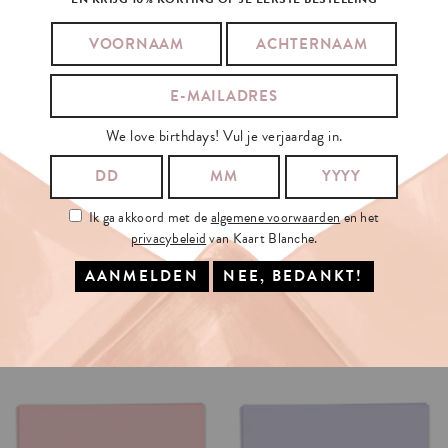
We love birthdays! Vul je verjaardag in.
Ik ga akkoord met de
algemene voorwaarden
en het
privacybeleid
van Kaart Blanche.
SACRIFICING
WINE
DRINK
CHAMPAGNE
€3.50
€3.50
OPTIES SELECTEREN
OPTIES SELECTEREN