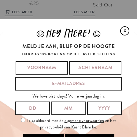
€25
Sold Out
LEES MEER
LEES MEER
HEY THERE!
X
J
L
MELD JE AAN, BLIJF OP DE HOOGTE
EN KRIJG 10% KORTING OP JE EERSTE BESTELLING
XMAS
EGGPLANT
XMAS
KARDASHIANS
We love birthdays! Vul je verjaardag in.
€7.5
€7.5
IN WINKELMAND
IN WINKELMAND
Ik ga akkoord met de
algemene voorwaarden
en het
privacybeleid
van Kaart Blanche.