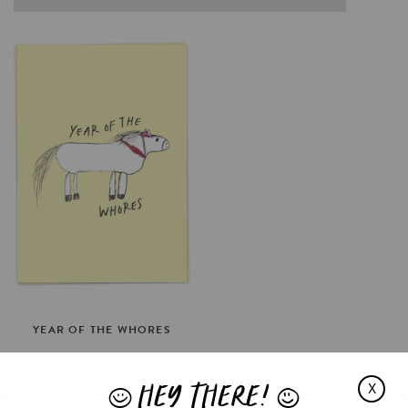
YEAR
OF
THE
WHORES
€3.5
HEY THERE!
OPTIES SELECTEREN
X
J
L