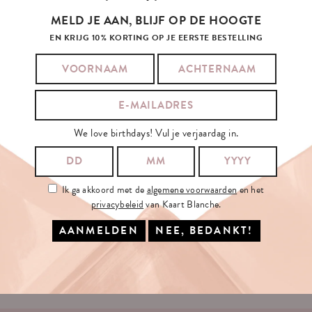
MELD JE AAN, BLIJF OP DE HOOGTE
EN KRIJG 10% KORTING OP JE EERSTE BESTELLING
SCHRIJF
JE
IN
OP
ONZE
NIEUWSBRIEF
We love birthdays! Vul je verjaardag in.
JE E-MAILADRES:
Ik ga akkoord met de
algemene voorwaarden
en het
privacybeleid
van Kaart Blanche.
Ik ga akkoord met de
algemene voorwaarden
en het
privacybeleid
van
Kaart Blanche.
INSCHRIJVEN