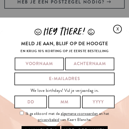
HEB JE EEN POSTZEGEL NODIG?
HEY THERE!
X
J
L
MILEY
CYRUS
BOUGHT
FLOWERS
AND
MELD JE AAN, BLIJF OP DE HOOGTE
ALSO
EN KRIJG 10% KORTING OP JE EERSTE BESTELLING
We love birthdays! Vul je verjaardag in.
Ik ga akkoord met de
algemene voorwaarden
en het
privacybeleid
van Kaart Blanche.