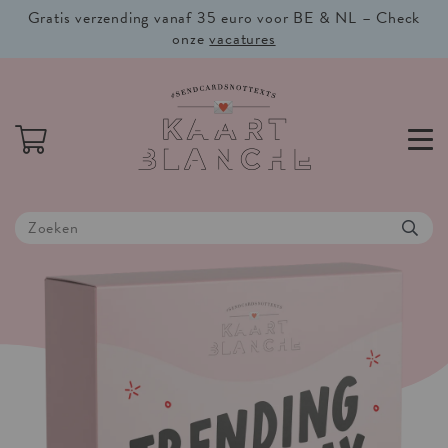
Gratis verzending vanaf 35 euro voor BE & NL – Check
onze
vacatures