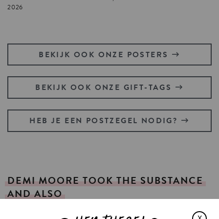
2026
BEKIJK OOK ONZE POSTERS
BEKIJK OOK ONZE GIFT-TAGS
HEB JE EEN POSTZEGEL NODIG?
DEMI
MOORE
TOOK
THE
SUBSTANCE
AND
ALSO
X