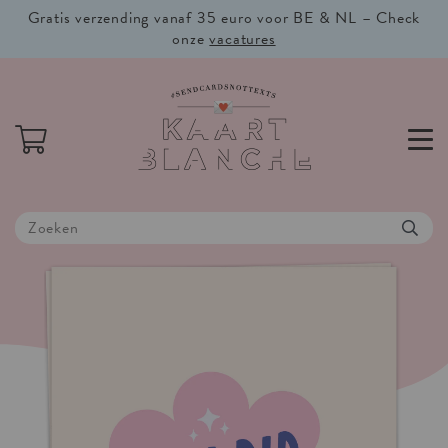
Gratis verzending vanaf 35 euro voor BE & NL – Check
onze
vacatures