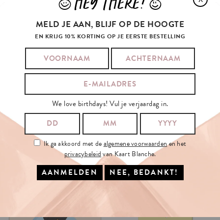
HEY THERE!
J
L
MELD JE AAN, BLIJF OP DE HOOGTE
EN KRIJG 10% KORTING OP JE EERSTE BESTELLING
We love birthdays! Vul je verjaardag in.
Ik ga akkoord met de
algemene voorwaarden
en het
privacybeleid
van Kaart Blanche.