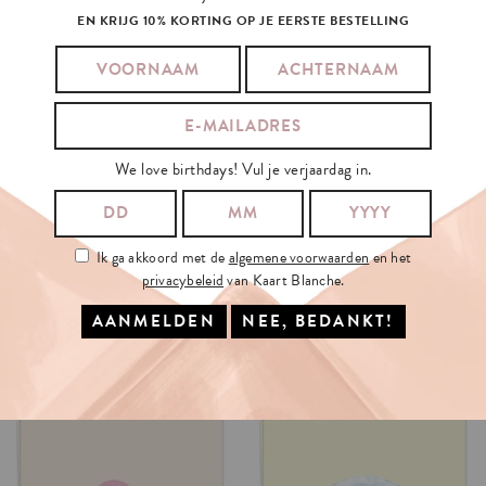
EN KRIJG 10% KORTING OP JE EERSTE BESTELLING
We love birthdays! Vul je verjaardag in.
Ik ga akkoord met de
algemene voorwaarden
en het
privacybeleid
van Kaart Blanche.
SO
SO
SO
PROUD
YOU
PASSED
€3.5
€3.5
IN WINKELMAND
OPTIES SELECTEREN