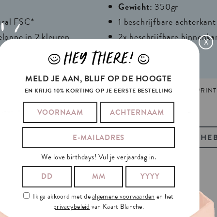
Gewicht:
350gr
ural FSC*
1 beschrijfbare achterkant
eloppe in 2 kleuren
2x beschrijfbare binnenka
X
r
HEY THERE!
J
L
MELD JE AAN, BLIJF OP DE HOOGTE
AGS:
FRANS
,
LOTERIJ
,
MAMA
,
MOEDERDAG
GEMAAKT EN GEPRINT 
EN KRIJG 10% KORTING OP JE EERSTE BESTELLING
BEKIJK OOK ONZE GIFT-TAGS
HEB
We love birthdays! Vul je verjaardag in.
D
Ik ga akkoord met de
algemene voorwaarden
en het
privacybeleid
van Kaart Blanche.