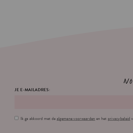
No
JE E-MAILADRES:
Ik ga akkoord met de
algemene voorwaarden
en het
privacybeleid
v