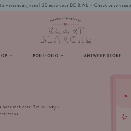
tis verzending vanaf 35 euro voor BE & NL – Check onze
vacat
HOP
PORTFOLIO
ANTWERP STORE
as haar met deze
‘I’m so lucky I
het Frans.