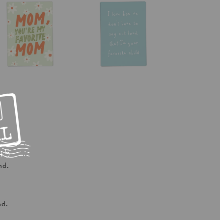
nd.
nd.