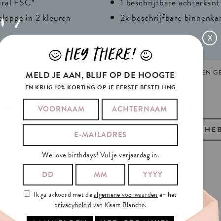
ural FSC*
1 beschrijfbare achterkant
eloppe in 2 kleuren
2x beschrijfbare binnenka
r
X
HEY THERE!
J
L
2825
TAGS:
BRAND NEW
,
COMPLIMENT
,
WRITTEN
GEMAAKT EN GE
MELD JE AAN, BLIJF OP DE HOOGTE
EN KRIJG 10% KORTING OP JE EERSTE BESTELLING
BEKIJK OOK ONZE GIFT-TAGS
HEB
We love birthdays! Vul je verjaardag in.
Ik ga akkoord met de
algemene voorwaarden
en het
privacybeleid
van Kaart Blanche.