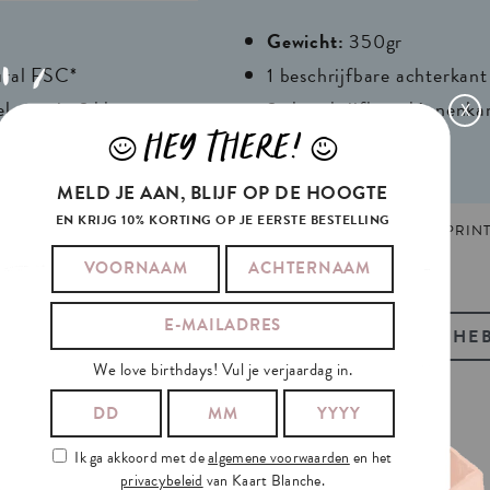
Gewicht:
350gr
ural FSC*
1 beschrijfbare achterkant
eloppe in 2 kleuren
2x beschrijfbare binnenka
X
HEY THERE!
J
L
r
MELD JE AAN, BLIJF OP DE HOOGTE
EN KRIJG 10% KORTING OP JE EERSTE BESTELLING
4
TAGS:
FRANS
,
TRENDING
,
VERJAARDAG
GEMAAKT EN GEPRINT 
BEKIJK OOK ONZE GIFT-TAGS
HEB
We love birthdays! Vul je verjaardag in.
Ik ga akkoord met de
algemene voorwaarden
en het
privacybeleid
van Kaart Blanche.