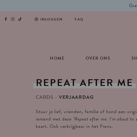
Gra
INLOGGEN
FAQ
HOME
OVER ONS
S
REPEAT
AFTER
ME
CARDS
VERJAARDAG
Stuur je lief, vrienden, familie of hond een orig
iemand met deze
‘Repeat after me: I’m about to s
kaart. Ook verkrijgbaar in het Frans.