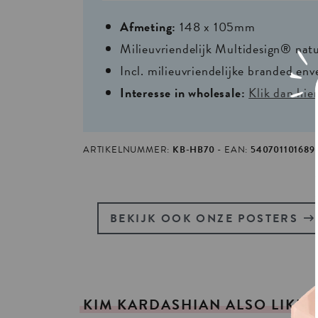
Afmeting:
148 x 105mm
Milieuvriendelijk Multidesign® nat
Incl. milieuvriendelijke branded env
Interesse in wholesale:
Klik dan hie
ARTIKELNUMMER:
KB-HB70
EAN:
540701101689
BEKIJK OOK ONZE POSTERS
KIM
KARDASHIAN
ALSO
LIKED