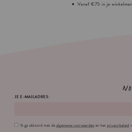
Vanaf €75 in je winkelma
No
JE E-MAILADRES:
Ik ga akkoord met de
algemene voorwaarden
en het
privacybeleid
v