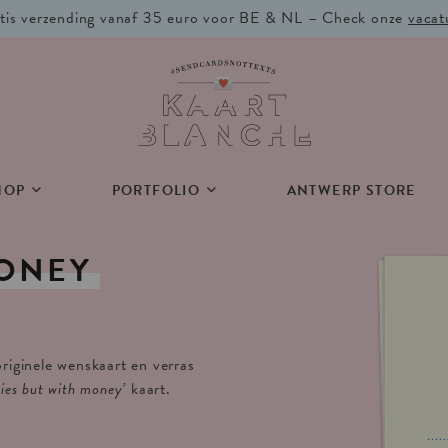
tis verzending vanaf 35 euro voor BE & NL – Check onze
vacat
HOP
PORTFOLIO
ANTWERP STORE
ONEY
originele wenskaart en verras
ties but with money’
kaart.