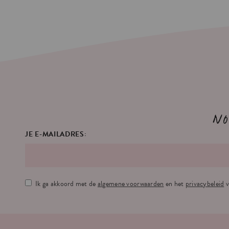
No
JE E-MAILADRES:
Ik ga akkoord met de
algemene voorwaarden
en het
privacybeleid
v