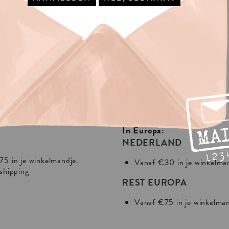
IS
VERZENDING?
In Europa:
NEDERLAND
75 in je winkelmandje.
Vanaf €30 in je winkelma
 shipping
REST EUROPA
Vanaf €75 in je winkelma