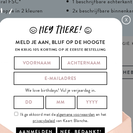
ural FSC*
1 beschrijfbare achterkant
eloppe in 2 kleuren
2x beschrijfbare binnenka
r
X
HEY THERE!
J
L
MELD JE AAN, BLIJF OP DE HOOGTE
977
TAG:
VERJAARDAG
GEMAAKT EN GEPRINT IN GENT, BELGIË.
EN KRIJG 10% KORTING OP JE EERSTE BESTELLING
BEKIJK OOK ONZE GIFT-TAGS
HEB
We love birthdays! Vul je verjaardag in.
TANCE
AND
ALSO
Ik ga akkoord met de
algemene voorwaarden
en het
privacybeleid
van Kaart Blanche.