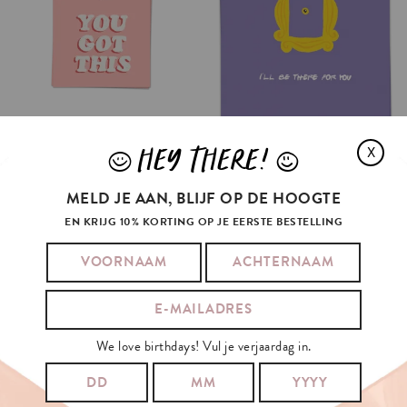
HEY THERE!
X
J
L
MELD JE AAN, BLIJF OP DE HOOGTE
EN KRIJG 10% KORTING OP JE EERSTE BESTELLING
We love birthdays! Vul je verjaardag in.