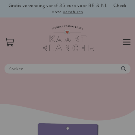
Gratis verzending vanaf 35 euro voor BE & NL – Check
onze
vacatures