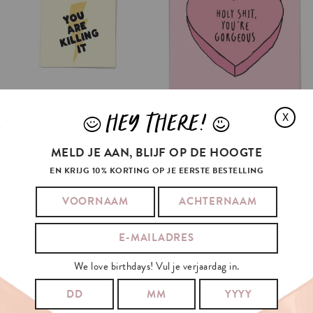
HEY THERE!
X
J
L
MELD JE AAN, BLIJF OP DE HOOGTE
EN KRIJG 10% KORTING OP JE EERSTE BESTELLING
We love birthdays! Vul je verjaardag in.