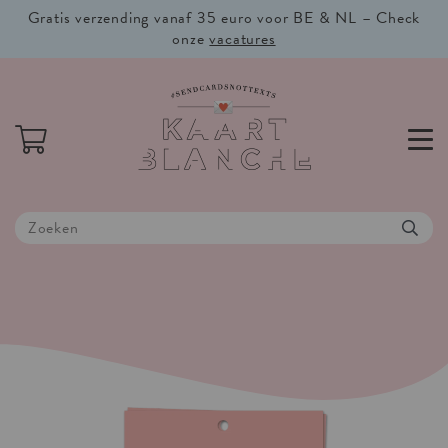
Gratis verzending vanaf 35 euro voor BE & NL – Check
onze
vacatures