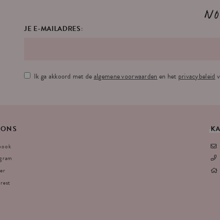
No
JE E-MAILADRES:
Ik ga akkoord met de
algemene voorwaarden
en het
privacybeleid
v
ONS
K
book
agram
er
rest