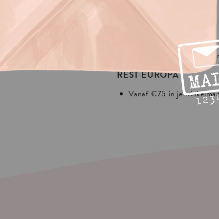
IS
VERZENDING?
In Europa:
NEDERLAND
75 in je winkelmandje.
Vanaf €30 in je winkelma
 shipping
REST EUROPA
Vanaf €75 in je winkelma