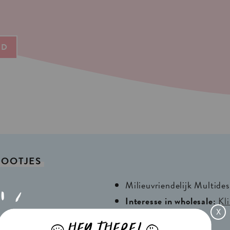
ND
OOTJES
Milieuvriendelijk Multide
Interesse in wholesale:
Kli
X
HEY THERE!
J
L