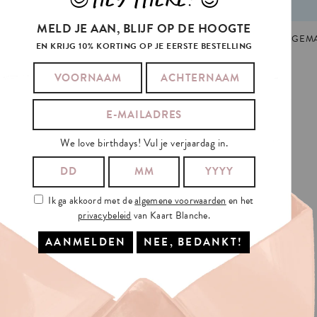
MELD JE AAN, BLIJF OP DE HOOGTE
EAU
,
GIFT TAG
,
KERST
,
KERSTMIS
,
NIEUWJAAR
,
VERJAARDAG
GEMA
EN KRIJG 10% KORTING OP JE EERSTE BESTELLING
ED
WHEN
HE
SAW
We love birthdays! Vul je verjaardag in.
Ik ga akkoord met de
algemene voorwaarden
en het
privacybeleid
van Kaart Blanche.