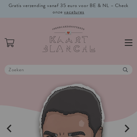
Gratis verzending vanaf 35 euro voor BE & NL – Check
onze
vacatures