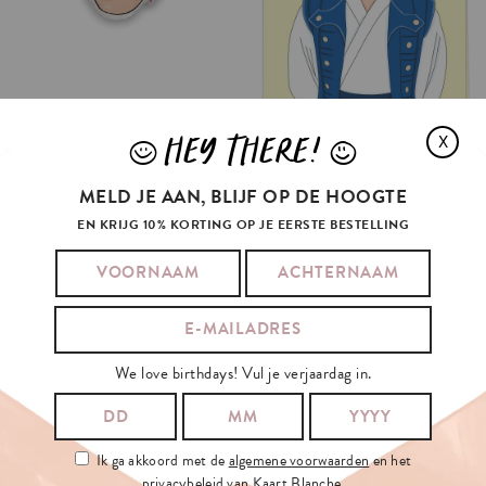
HEY THERE!
X
J
L
MELD JE AAN, BLIJF OP DE HOOGTE
EN KRIJG 10% KORTING OP JE EERSTE BESTELLING
We love birthdays! Vul je verjaardag in.
Ik ga akkoord met de
algemene voorwaarden
en het
privacybeleid
van Kaart Blanche.