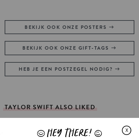
BEKIJK OOK ONZE POSTERS
BEKIJK OOK ONZE GIFT-TAGS
HEB JE EEN POSTZEGEL NODIG?
TAYLOR
SWIFT
ALSO
LIKED
HEY THERE!
X
J
L