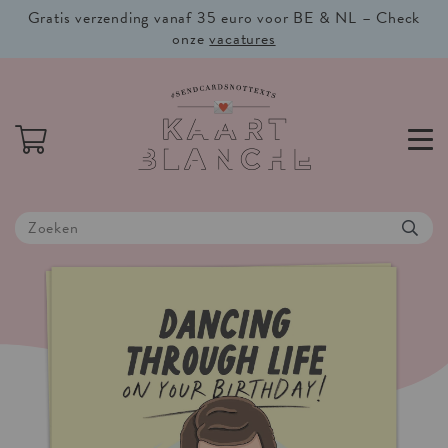
Gratis verzending vanaf 35 euro voor BE & NL – Check
onze
vacatures