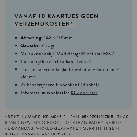
VANAF
10
KAARTJES
GEEN
VERZENDKOSTEN*
Afmeting:
148 x 105mm
Gewicht:
350gr
Milieuvriendelijk Multidesign® natural FSC*
1 beschrijfbare achterkant (enkel)
Incl. milieuvriendelijke branded enveloppe in 2
kleuren
2x beschrijfbare binnenkant (dubbel)
Interesse in wholesale:
Klik dan hier
ARTIKELNUMMER:
KB-MS45-E
EAN:
05407011017815
TAGS:
BRAND NEW
,
BRIDGERTON
,
JONATHAN BAILEY
,
NETFLIX
,
VERJAARDAG
,
WICKED
GEMAAKT EN GEPRINT IN GENT,
BELGIË. KAART BLANCHE® 2026