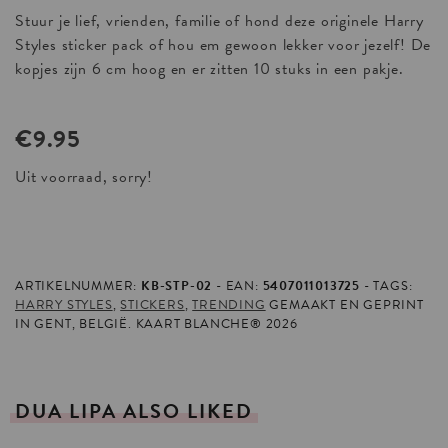
Stuur je lief, vrienden, familie of hond deze originele Harry
Styles sticker pack of hou em gewoon lekker voor jezelf! De
kopjes zijn 6 cm hoog en er zitten 10 stuks in een pakje.
€9.95
Uit voorraad, sorry!
ARTIKELNUMMER:
KB-STP-02
EAN:
5407011013725
TAGS:
HARRY STYLES
,
STICKERS
,
TRENDING
GEMAAKT EN GEPRINT
IN GENT, BELGIË. KAART BLANCHE® 2026
DUA
LIPA
ALSO
LIKED