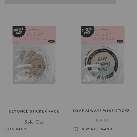
LOVE
ALWAYS
WINS
STICKER
P
BEYONCÉ
STICKER
PACK
€9.95
Sold Out
LEES MEER
IN WINKELMAND