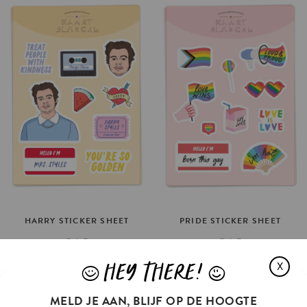
HARRY
STICKER
SHEET
PRIDE
STICKER
SHEET
€4.5
€4.5
IN WINKELMAND
IN WINKELMAND
HEY THERE!
X
J
L
MELD JE AAN, BLIJF OP DE HOOGTE