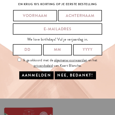
EN KRIJG 10% KORTING OP JE EERSTE BESTELLING
We love birthdays! Vul je verjaardag in.
Ik ga akkoord met de
algemene voorwaarden
en het
privacybeleid
van Kaart Blanche.
TAYLOR
STICKER
SHEET
STICKER
SHEET
€4.5
€4.5
IN WINKELMAND
IN WINKELMAND