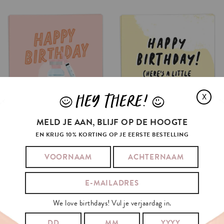
HEY THERE!
X
J
L
MELD JE AAN, BLIJF OP DE HOOGTE
EN KRIJG 10% KORTING OP JE EERSTE BESTELLING
HAPPY
BDAY
BTX
LITTLE
BTX
MONEY
€3.5
€3.5
OPTIES SELECTEREN
OPTIES SELECTEREN
We love birthdays! Vul je verjaardag in.