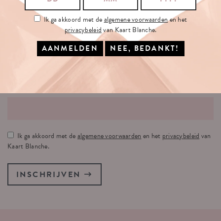
Ik ga akkoord met de
algemene voorwaarden
en het
privacybeleid
van Kaart Blanche.
SCHRIJF
JE
IN
OP
ONZE
NIEUWSBRIEF
JE E-MAILADRES:
Ik ga akkoord met de
algemene voorwaarden
en het
privacybeleid
van
Kaart Blanche.
INSCHRIJVEN