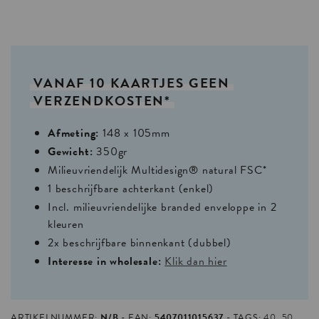
VANAF
10
KAARTJES
GEEN
VERZENDKOSTEN*
Afmeting:
148 x 105mm
Gewicht:
350gr
Milieuvriendelijk Multidesign® natural FSC*
1 beschrijfbare achterkant (enkel)
Incl. milieuvriendelijke branded enveloppe in 2
kleuren
2x beschrijfbare binnenkant (dubbel)
Interesse in wholesale:
Klik dan hier
ARTIKELNUMMER:
N/B
EAN:
5407011015637
TAGS:
40
,
50
,