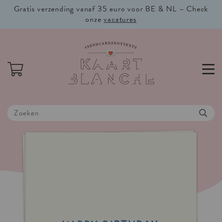
Gratis verzending vanaf 35 euro voor BE & NL – Check
onze
vacatures