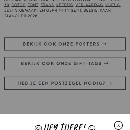
60
,
BOTOX
,
FONT
,
FRANS
,
VEERTIG
,
VERJAARDAG
,
VIJFTIG
,
ZESTIG
GEMAAKT EN GEPRINT IN GENT, BELGIË. KAART
BLANCHE® 2026
BEKIJK OOK ONZE POSTERS
BEKIJK OOK ONZE GIFT-TAGS
HEB JE EEN POSTZEGEL NODIG?
KIT
CONNOR'S
HEART
STOPPED
HEY THERE!
X
WHEN
HE
SAW
J
L