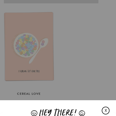
CEREAL
LOVE
€3.5
HEY THERE!
IN WINKELMAND
X
J
L