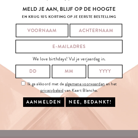
MELD JE AAN, BLIJF OP DE HOOGTE
EN KRIJG 10% KORTING OP JE EERSTE BESTELLING
SCHRIJF
JE
IN
OP
ONZE
NIEUWSBRIEF
We love birthdays! Vul je verjaardag in.
JE E-MAILADRES:
Ik ga akkoord met de
algemene voorwaarden
en het
privacybeleid
van Kaart Blanche.
Ik ga akkoord met de
algemene voorwaarden
en het
privacybeleid
van
Kaart Blanche.
INSCHRIJVEN