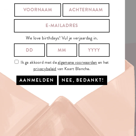
E
IN...
We love birthdays! Vul je verjaardag in.
Ik ga akkoord met de
algemene voorwaarden
en het
privacybeleid
van Kaart Blanche.
No
JE E-MAILADRES: