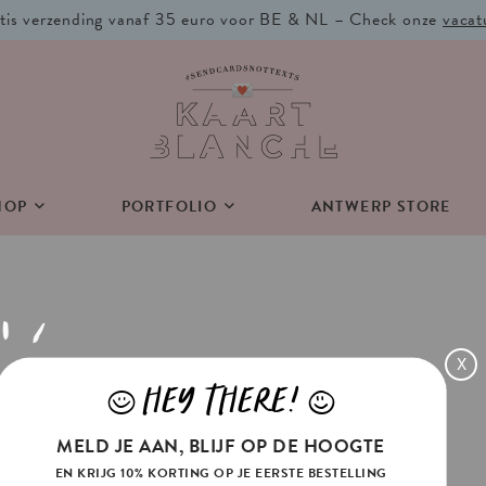
tis verzending vanaf 35 euro voor BE & NL – Check onze
vacat
HOP
PORTFOLIO
ANTWERP STORE
X
HEY THERE!
J
L
ia voldoen.
MELD JE AAN, BLIJF OP DE HOOGTE
EN KRIJG 10% KORTING OP JE EERSTE BESTELLING