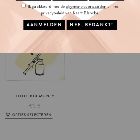
Ik ga akkoord met de
algemene voorwaarden
en het
privacybeleid
van Kaart Blanche.
LITTLE
BTX
MONEY
€3.5
OPTIES SELECTEREN