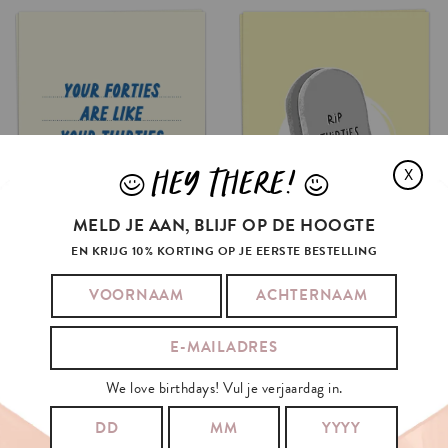
HEY THERE!
X
J
L
MELD JE AAN, BLIJF OP DE HOOGTE
EN KRIJG 10% KORTING OP JE EERSTE BESTELLING
THIRTIES
WITH
MORE
MONEY
RIP
THIRTIES
€3.5
€3.5
OPTIES SELECTEREN
OPTIES SELECTEREN
We love birthdays! Vul je verjaardag in.