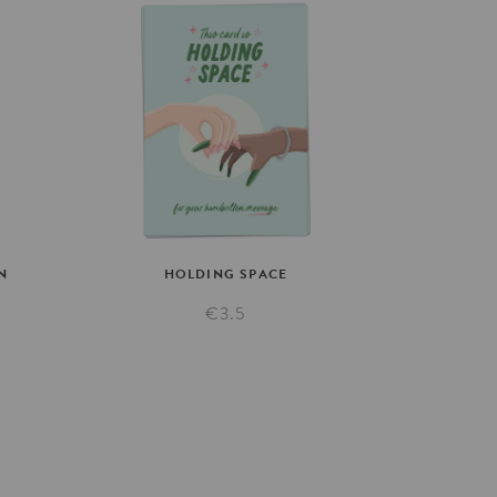
N
HOLDING
SPACE
€3.5