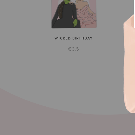
WICKED
BIRTHDAY
DA
€3.5