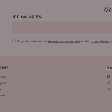
No
JE E-MAILADRES:
Ik ga akkoord met de
algemene voorwaarden
en het
privacybeleid
v
ONS
K
book
agram
er
rest