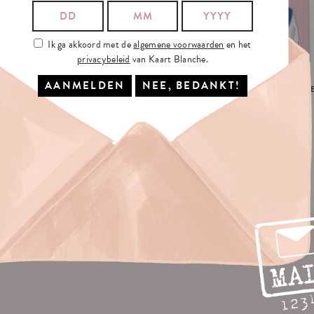
Ik ga akkoord met de
algemene voorwaarden
en het
privacybeleid
van Kaart Blanche.
NCING
THROUGH
BIRTHDAY
DANCING
THROUGH
LIF
€3.5
€3.5