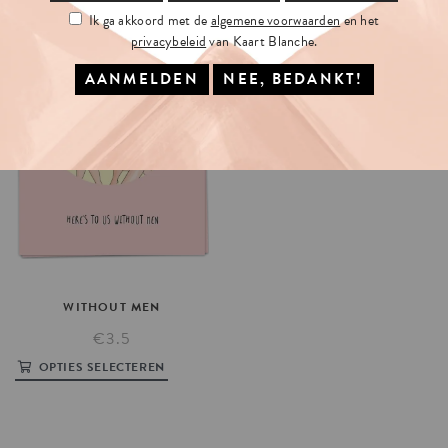
Ik ga akkoord met de
algemene voorwaarden
en het
privacybeleid
van Kaart Blanche.
WITHOUT
MEN
€3.5
OPTIES SELECTEREN