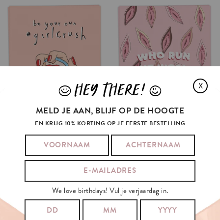
HEY THERE!
X
J
L
MELD JE AAN, BLIJF OP DE HOOGTE
EN KRIJG 10% KORTING OP JE EERSTE BESTELLING
GIRL
CRUSH
RUN
THE
WORLD
€3.5
€3.5
We love birthdays! Vul je verjaardag in.
IN WINKELMAND
IN WINKELMAND