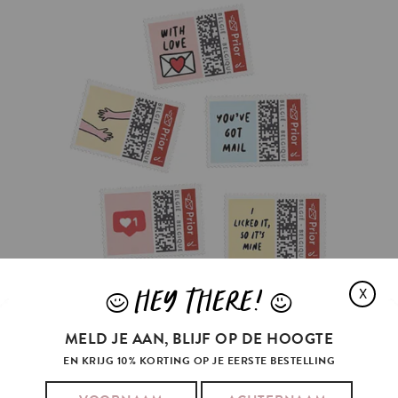
HEY THERE!
X
J
L
MELD JE AAN, BLIJF OP DE HOOGTE
HEB JE EEN POSTZEGEL NODIG?
EN KRIJG 10% KORTING OP JE EERSTE BESTELLING