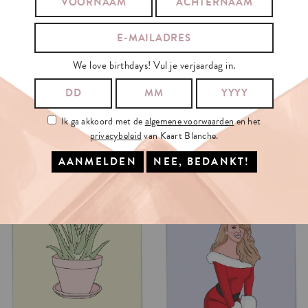
BEKIJK OOK ONZE GIFT-TAGS
We love birthdays! Vul je verjaardag in.
DEMI
MOORE
TOOK
THE
SUBSTANCE
AND
ALSO
Ik ga akkoord met de
algemene voorwaarden
en het
privacybeleid
van Kaart Blanche.