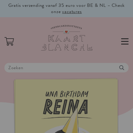
Gratis verzending vanaf 35 euro voor BE & NL – Check
onze
vacatures