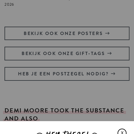
2026
BEKIJK OOK ONZE POSTERS
BEKIJK OOK ONZE GIFT-TAGS
HEB JE EEN POSTZEGEL NODIG?
DEMI
MOORE
TOOK
THE
SUBSTANCE
AND
ALSO
X