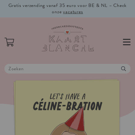
Gratis verzending vanaf 35 euro voor BE & NL – Check
onze
vacatures