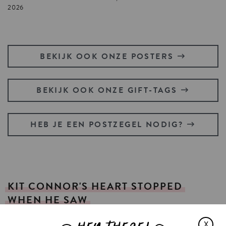
2026
BEKIJK OOK ONZE POSTERS
BEKIJK OOK ONZE GIFT-TAGS
HEB JE EEN POSTZEGEL NODIG?
KIT
CONNOR'S
HEART
STOPPED
WHEN
HE
SAW
X