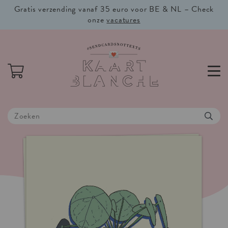
Gratis verzending vanaf 35 euro voor BE & NL – Check
onze
vacatures