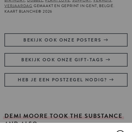
BIRTHDAY
,
DUBBEL
,
PLANT LOVE
,
SUPPORT
,
VERHUIS
,
VERJAARDAG
GEMAAKT EN GEPRINT IN GENT, BELGIË.
KAART BLANCHE® 2026
BEKIJK OOK ONZE POSTERS
BEKIJK OOK ONZE GIFT-TAGS
HEB JE EEN POSTZEGEL NODIG?
DEMI
MOORE
TOOK
THE
SUBSTANCE
AND
ALSO