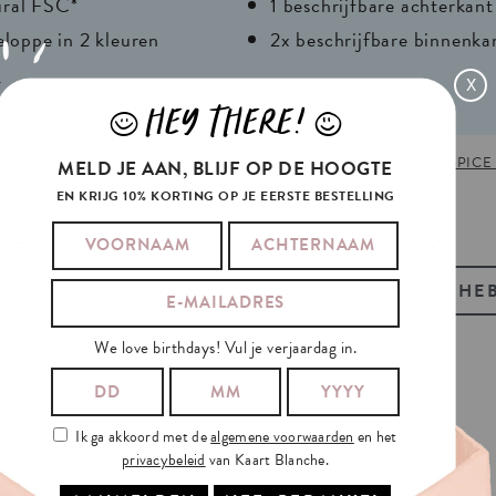
ural FSC*
1 beschrijfbare achterkant
eloppe in 2 kleuren
2x beschrijfbare binnenka
r
X
HEY THERE!
J
L
418358
TAGS:
BESTSELLER
,
CELEBS
,
DUBBEL
,
LIEFDE
,
NEW
,
SPICE
MELD JE AAN, BLIJF OP DE HOOGTE
026
EN KRIJG 10% KORTING OP JE EERSTE BESTELLING
BEKIJK OOK ONZE GIFT-TAGS
HEB
We love birthdays! Vul je verjaardag in.
Ik ga akkoord met de
algemene voorwaarden
en het
privacybeleid
van Kaart Blanche.