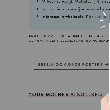
Milieuvriendelijk Multidesign® nat
Incl. milieuvriendelijke branded env
Interesse in wholesale:
Klik dan hie
ARTIKELNUMMER:
KB-SWC044-E
EAN:
5407009
GEPRINT IN GENT, BELGIË. KAART BLANCHE® 2
BEKIJK OOK ONZE POSTERS
YOUR
MOTHER
ALSO
LIKED