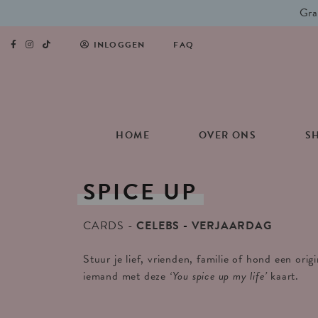
Gra
INLOGGEN
FAQ
HOME
OVER ONS
S
SPICE
UP
CARDS
CELEBS
VERJAARDAG
Stuur je lief, vrienden, familie of hond een orig
iemand met deze
‘You spice up my life’
kaart.