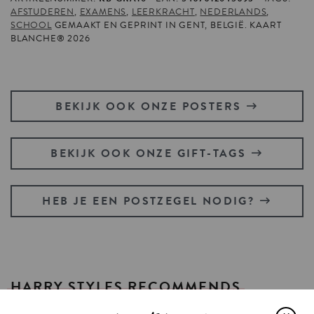
AFSTUDEREN
,
EXAMENS
,
LEERKRACHT
,
NEDERLANDS
,
SCHOOL
GEMAAKT EN GEPRINT IN GENT, BELGIË. KAART
BLANCHE® 2026
BEKIJK OOK ONZE POSTERS
BEKIJK OOK ONZE GIFT-TAGS
HEB JE EEN POSTZEGEL NODIG?
HARRY
STYLES
RECOMMENDS