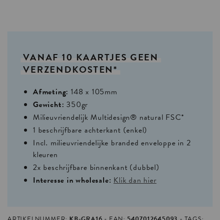
VANAF
10
KAARTJES
GEEN
VERZENDKOSTEN*
Afmeting:
148 x 105mm
Gewicht:
350gr
Milieuvriendelijk Multidesign® natural FSC*
1 beschrijfbare achterkant (enkel)
Incl. milieuvriendelijke branded enveloppe in 2
kleuren
2x beschrijfbare binnenkant (dubbel)
Interesse in wholesale:
Klik dan hier
ARTIKELNUMMER:
KB-GRA16
EAN:
5407012645093
TAGS: