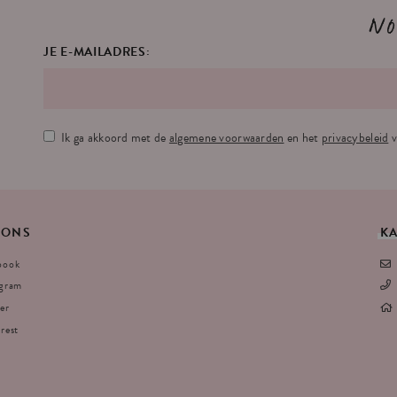
No
JE E-MAILADRES:
Ik ga akkoord met de
algemene voorwaarden
en het
privacybeleid
v
ONS
K
book
agram
er
rest