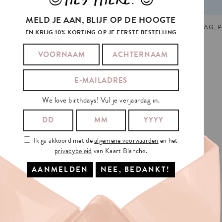
MELD JE AAN, BLIJF OP DE HOOGTE
STUDEREN
,
APPLAUS
,
DIPLOMA
,
EINDE SCHOOLJAAR
,
GIFT TAG
,
P
EN KRIJG 10% KORTING OP JE EERSTE BESTELLING
TANCE
AND
ALSO
We love birthdays! Vul je verjaardag in.
Ik ga akkoord met de
algemene voorwaarden
en het
privacybeleid
van Kaart Blanche.