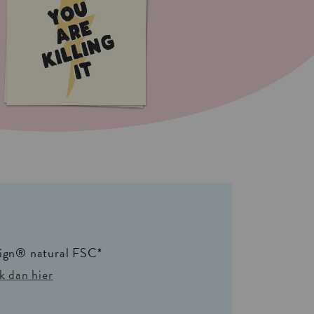
sign® natural FSC*
k dan hier