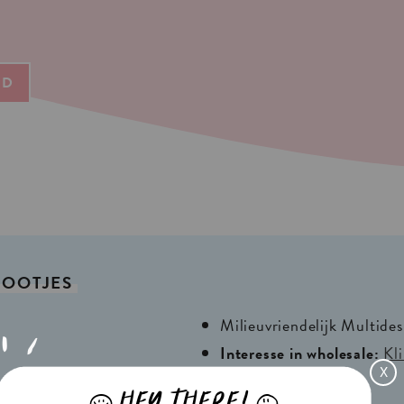
ND
OOTJES
Milieuvriendelijk Multide
Interesse in wholesale:
Kli
X
HEY THERE!
J
L