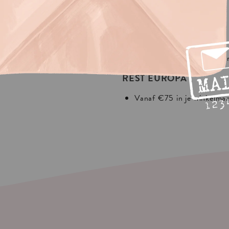
IS
VERZENDING?
In Europa:
NEDERLAND
75 in je winkelmandje.
Vanaf €30 in je winkelma
 shipping
REST EUROPA
Vanaf €75 in je winkelma