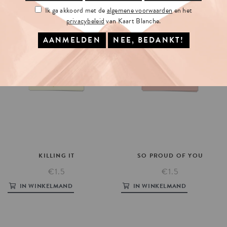
Ik ga akkoord met de
algemene voorwaarden
en het
privacybeleid
van Kaart Blanche.
KILLING
IT
SO
PROUD
OF
YOU
€1.5
€1.5
IN WINKELMAND
IN WINKELMAND