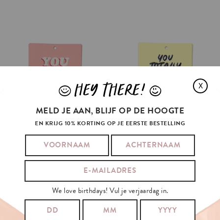
HEY THERE!
X
J
L
MELD JE AAN, BLIJF OP DE HOOGTE
EN KRIJG 10% KORTING OP JE EERSTE BESTELLING
YOU
GOT
THIS
F*CKING
EARNED
IT
GIFT
TAG
€1.5
€1.5
We love birthdays! Vul je verjaardag in.
IN WINKELMAND
IN WINKELMAND